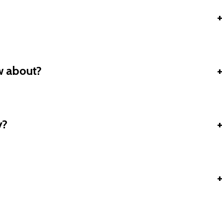
ow about?
y?